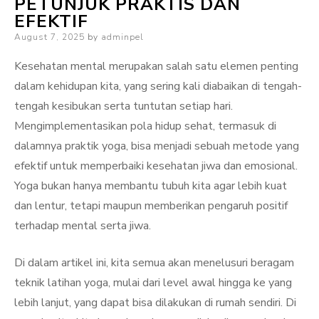
PETUNJUK PRAKTIS DAN
EFEKTIF
Posted
August 7, 2025
by
adminpel
on
Kesehatan mental merupakan salah satu elemen penting
dalam kehidupan kita, yang sering kali diabaikan di tengah-
tengah kesibukan serta tuntutan setiap hari.
Mengimplementasikan pola hidup sehat, termasuk di
dalamnya praktik yoga, bisa menjadi sebuah metode yang
efektif untuk memperbaiki kesehatan jiwa dan emosional.
Yoga bukan hanya membantu tubuh kita agar lebih kuat
dan lentur, tetapi maupun memberikan pengaruh positif
terhadap mental serta jiwa.
Di dalam artikel ini, kita semua akan menelusuri beragam
teknik latihan yoga, mulai dari level awal hingga ke yang
lebih lanjut, yang dapat bisa dilakukan di rumah sendiri. Di