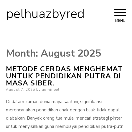
pelhuazbyred
Skip
to
MENU
content
Month:
August 2025
METODE CERDAS MENGHEMAT
UNTUK PENDIDIKAN PUTRA DI
MASA SIBER.
Posted
August 7, 2025
by
adminpel
on
Di dalam zaman dunia maya saat ini, signifikansi
merencanakan pendidikan anak dengan bijak tidak dapat
diabaikan. Banyak orang tua mulai mencari strategi pintar
untuk menyisihkan guna membiayai pendidikan putra-putri