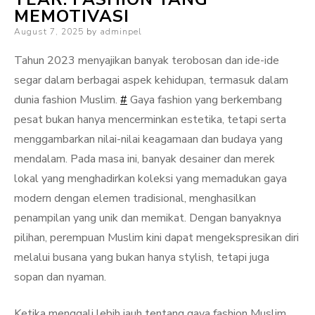
MEMOTIVASI
Posted
August 7, 2025
by
adminpel
on
Tahun 2023 menyajikan banyak terobosan dan ide-ide
segar dalam berbagai aspek kehidupan, termasuk dalam
dunia fashion Muslim.
#
Gaya fashion yang berkembang
pesat bukan hanya mencerminkan estetika, tetapi serta
menggambarkan nilai-nilai keagamaan dan budaya yang
mendalam. Pada masa ini, banyak desainer dan merek
lokal yang menghadirkan koleksi yang memadukan gaya
modern dengan elemen tradisional, menghasilkan
penampilan yang unik dan memikat. Dengan banyaknya
pilihan, perempuan Muslim kini dapat mengekspresikan diri
melalui busana yang bukan hanya stylish, tetapi juga
sopan dan nyaman.
Ketika menggali lebih jauh tentang gaya fashion Muslim