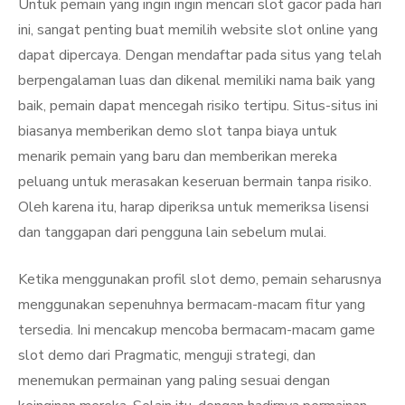
Untuk pemain yang ingin ingin mencari slot gacor pada hari
ini, sangat penting buat memilih website slot online yang
dapat dipercaya. Dengan mendaftar pada situs yang telah
berpengalaman luas dan dikenal memiliki nama baik yang
baik, pemain dapat mencegah risiko tertipu. Situs-situs ini
biasanya memberikan demo slot tanpa biaya untuk
menarik pemain yang baru dan memberikan mereka
peluang untuk merasakan keseruan bermain tanpa risiko.
Oleh karena itu, harap diperiksa untuk memeriksa lisensi
dan tanggapan dari pengguna lain sebelum mulai.
Ketika menggunakan profil slot demo, pemain seharusnya
menggunakan sepenuhnya bermacam-macam fitur yang
tersedia. Ini mencakup mencoba bermacam-macam game
slot demo dari Pragmatic, menguji strategi, dan
menemukan permainan yang paling sesuai dengan