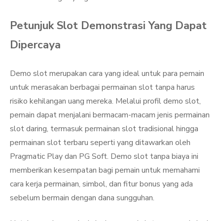
Petunjuk Slot Demonstrasi Yang Dapat
Dipercaya
Demo slot merupakan cara yang ideal untuk para pemain
untuk merasakan berbagai permainan slot tanpa harus
risiko kehilangan uang mereka. Melalui profil demo slot,
pemain dapat menjalani bermacam-macam jenis permainan
slot daring, termasuk permainan slot tradisional hingga
permainan slot terbaru seperti yang ditawarkan oleh
Pragmatic Play dan PG Soft. Demo slot tanpa biaya ini
memberikan kesempatan bagi pemain untuk memahami
cara kerja permainan, simbol, dan fitur bonus yang ada
sebelum bermain dengan dana sungguhan.