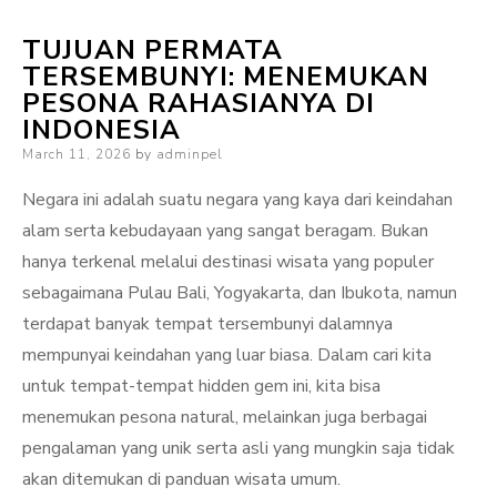
TUJUAN PERMATA
TERSEMBUNYI: MENEMUKAN
PESONA RAHASIANYA DI
INDONESIA
Posted
March 11, 2026
by
adminpel
on
Negara ini adalah suatu negara yang kaya dari keindahan
alam serta kebudayaan yang sangat beragam. Bukan
hanya terkenal melalui destinasi wisata yang populer
sebagaimana Pulau Bali, Yogyakarta, dan Ibukota, namun
terdapat banyak tempat tersembunyi dalamnya
mempunyai keindahan yang luar biasa. Dalam cari kita
untuk tempat-tempat hidden gem ini, kita bisa
menemukan pesona natural, melainkan juga berbagai
pengalaman yang unik serta asli yang mungkin saja tidak
akan ditemukan di panduan wisata umum.