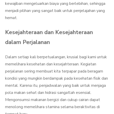
kewajiban mengeluarkan biaya yang berlebihan, sehingga
menjadi pilihan yang sangat baik untuk penjelajahan yang
hemat.
Kesejahteraan dan Kesejahteraan
dalam Perjalanan
Dalam setiap kali berpetualangan, krusial bagi kami untuk
memelihara kesehatan dan kesejahteraan. Kegiatan
perjalanan sering membuat kita terpapar pada beragam
kondisi yang mungkin berdampak pada kesehatan fisik dan
mental. Karena itu, penjadwalan yang baik untuk menjaga
pola makan sehat dan hidrasi sangatlah esensial.
Mengonsumsi makanan bergizi dan cukup cairan dapat
menolong memelihara stamina selama beraktivitas di