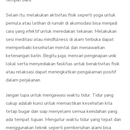
tempat baru.
Selain itu, melakukan aktivitas fisik seperti yoga untuk
pemula atau latihan di rumah di akomodasi bisa menjadi
cara yang efektif untuk meredakan tekanan. Melakukan
sesi meditasi atau mindfulness di alam terbuka dapat
memperbaiki kesehatan mental dan menawarkan
ketenangan batin. Begitu juga, mencari penginapan unik
lokal serta menyediakan fasilitas untuk beraktivitas fisik
atau relaksasi dapat meningkatkan pengalaman positif
dalam perjalanan.
Jangan lupa untuk mengawasi waktu tidur. Tidur yang
cukup adalah kunci untuk memastikan kesehatan kita
tetap bugar dan siap menyelami semua keindahan yang
ada tempat tujuan. Mengatur waktu tidur yang tepat dan
menggunakan teknik seperti pembersihan alami bisa