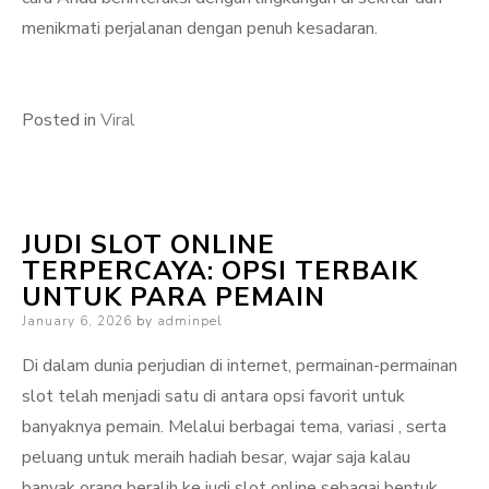
menikmati perjalanan dengan penuh kesadaran.
Posted in
Viral
JUDI SLOT ONLINE
TERPERCAYA: OPSI TERBAIK
UNTUK PARA PEMAIN
Posted
January 6, 2026
by
adminpel
on
Di dalam dunia perjudian di internet, permainan-permainan
slot telah menjadi satu di antara opsi favorit untuk
banyaknya pemain. Melalui berbagai tema, variasi , serta
peluang untuk meraih hadiah besar, wajar saja kalau
banyak orang beralih ke judi slot online sebagai bentuk