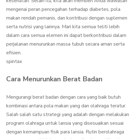
kesehatan. Selain itu, kita akan memberi Anda wawasan
mengenai peran pencegahan terhadap diabetes, pola
makan rendah pemanis, dan kontribusi dengan suplemen
serta nutrisi yang lainnya. Mari kita semua teliti lebih
dalam cara semua elemen ini dapat berkontribusi dalam
perjalanan menurunkan massa tubuh secara aman serta
efisien.
spintax
Cara Menurunkan Berat Badan
Mengurangi berat badan dengan cara yang baik butuh
kombinasi antara pola makan yang dan olahraga teratur.
Salah salah satu strategi yang adalah dengan melakukan
program olahraga untuk lansia yang disesuaikan sesuai
dengan kemampuan fisik para lansia. Rutin berolahraga