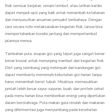
fisik semisal berjalan, senam lembut, atau latihan kardio
dapat menjadi opsi yang baik untuk menambah ketahanan
dan menyusutkan ancaman penyakit berbahaya. Dengan
cara secara rutin melaksanakan kegiatan fisik, lansia bisa
mempertahankan kondisi jantung dan memperlambat
jalannya menua.
Tambahan pula, asupan gizi yang tepat juga sangat benar-
benar krusial untuk menunjang manfaat dari kegiatan fisik.
Diet yang seimbang yang melimpah dari kandungan gizi
dapat membantu memenuhi kebutuhan gizi harian tanpa
harus menambah berat tubuh. Misalnya, memasukkan
jumlah lebih besar sayur-sayuran, buah, dan protein sehat
pada menu harian bisa memberikan energi yang diperlukan
dalam berolahraga. Pola makan gula rendah dan makanan
yang difermentasi juga menyumbang pada kesehatan