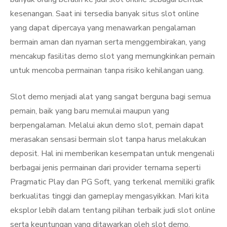
kesenangan. Saat ini tersedia banyak situs slot online
yang dapat dipercaya yang menawarkan pengalaman
bermain aman dan nyaman serta menggembirakan, yang
mencakup fasilitas demo slot yang memungkinkan pemain
untuk mencoba permainan tanpa risiko kehilangan uang.
Slot demo menjadi alat yang sangat berguna bagi semua
pemain, baik yang baru memulai maupun yang
berpengalaman. Melalui akun demo slot, pemain dapat
merasakan sensasi bermain slot tanpa harus melakukan
deposit. Hal ini memberikan kesempatan untuk mengenali
berbagai jenis permainan dari provider ternama seperti
Pragmatic Play dan PG Soft, yang terkenal memiliki grafik
berkualitas tinggi dan gameplay mengasyikkan. Mari kita
eksplor lebih dalam tentang pilihan terbaik judi slot online
serta keuntungan yang ditawarkan oleh slot demo.