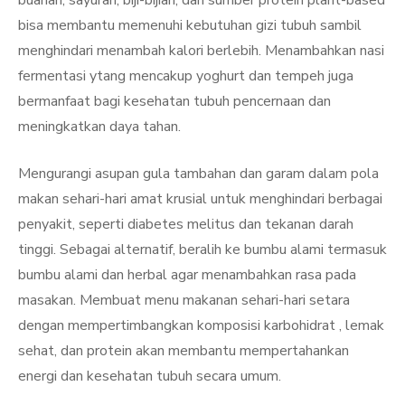
buahan, sayuran, biji-bijian, dan sumber protein plant-based
bisa membantu memenuhi kebutuhan gizi tubuh sambil
menghindari menambah kalori berlebih. Menambahkan nasi
fermentasi ytang mencakup yoghurt dan tempeh juga
bermanfaat bagi kesehatan tubuh pencernaan dan
meningkatkan daya tahan.
Mengurangi asupan gula tambahan dan garam dalam pola
makan sehari-hari amat krusial untuk menghindari berbagai
penyakit, seperti diabetes melitus dan tekanan darah
tinggi. Sebagai alternatif, beralih ke bumbu alami termasuk
bumbu alami dan herbal agar menambahkan rasa pada
masakan. Membuat menu makanan sehari-hari setara
dengan mempertimbangkan komposisi karbohidrat , lemak
sehat, dan protein akan membantu mempertahankan
energi dan kesehatan tubuh secara umum.