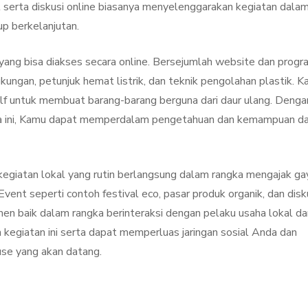
l serta diskusi online biasanya menyelenggarakan kegiatan dala
up berkelanjutan.
 yang bisa diakses secara online. Bersejumlah website dan progr
kungan, petunjuk hemat listrik, dan teknik pengolahan plastik. 
lf untuk membuat barang-barang berguna dari daur ulang. Denga
a ini, Kamu dapat memperdalam pengetahuan dan kemampuan d
kegiatan lokal yang rutin berlangsung dalam rangka mengajak ga
vent seperti contoh festival eco, pasar produk organik, dan disk
 baik dalam rangka berinteraksi dengan pelaku usaha lokal da
 kegiatan ini serta dapat memperluas jaringan sosial Anda dan
se yang akan datang.