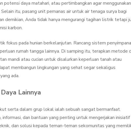
n potensi daya matahari, atau pertimbangkan agar menggunakan
 Selain itu, pasang unit pemanas air untuk air tenaga surya bagi
n demikian, Anda tidak hanya mengurangi tagihan listrik tetapi j
isi karbon.
itik fokus pada hunian berkelanjutan. Rancang sistem penyimpan
perluan rumah tangga lainnya. Di samping itu, terapkan metode 
atan mandi atau cucian untuk disalurkan keperluan tanah atau
 dapat membangun lingkungan yang sehat segar sekaligus
yang ada.
 Daya Lainnya
kut serta dalam grup lokal ialah sebuah sangat bermanfaat.
informasi, dan bantuan yang penting untuk mengerjakan inisiatif
 teknik, dan solusi kepada teman-teman sekomunitas yang memilik