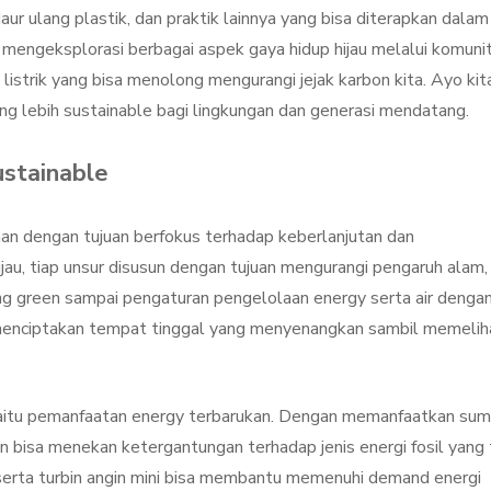
ur ulang plastik, dan praktik lainnya yang bisa diterapkan dalam
kan mengeksplorasi berbagai aspek gaya hidup hijau melalui komuni
 listrik yang bisa menolong mengurangi jejak karbon kita. Ayo kit
ang lebih sustainable bagi lingkungan dan generasi mendatang.
ustainable
n dengan tujuan berfokus terhadap keberlanjutan dan
au, tiap unsur disusun dengan tujuan mengurangi pengaruh alam,
ang green sampai pengaturan pengelolaan energy serta air denga
h menciptakan tempat tinggal yang menyenangkan sambil memelih
i yaitu pemanfaatan energy terbarukan. Dengan memanfaatkan su
ian bisa menekan ketergantungan terhadap jenis energi fosil yang
serta turbin angin mini bisa membantu memenuhi demand energi