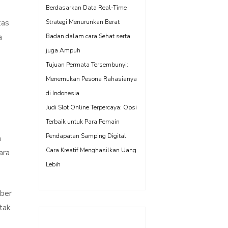
Berdasarkan Data Real-Time
tas
Strategi Menurunkan Berat
a
Badan dalam cara Sehat serta
juga Ampuh
Tujuan Permata Tersembunyi:
Menemukan Pesona Rahasianya
di Indonesia
Judi Slot Online Terpercaya: Opsi
Terbaik untuk Para Pemain
Pendapatan Samping Digital:
n
Cara Kreatif Menghasilkan Uang
ara
Lebih
mber
 tak