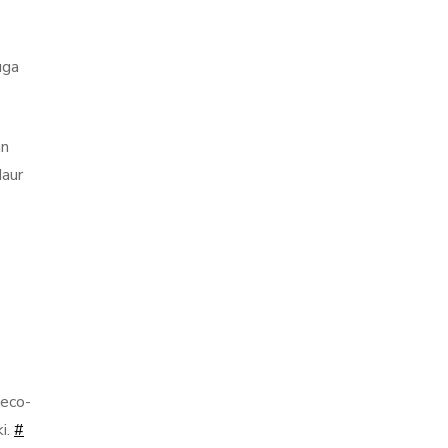
uga
an
daur
 eco-
i.
#