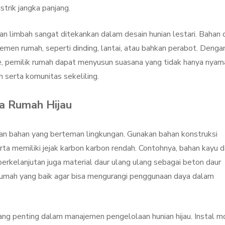
trik jangka panjang.
ngan limbah sangat ditekankan dalam desain hunian lestari. Bahan 
emen rumah, seperti dinding, lantai, atau bahkan perabot. Denga
, pemilik rumah dapat menyusun suasana yang tidak hanya nyam
n serta komunitas sekeliling.
a Rumah Hijau
ihan bahan yang berteman lingkungan. Gunakan bahan konstruksi
a memiliki jejak karbon karbon rendah. Contohnya, bahan kayu d
erkelanjutan juga material daur ulang ulang sebagai beton daur
si rumah yang baik agar bisa mengurangi penggunaan daya dalam
ng penting dalam manajemen pengelolaan hunian hijau. Instal m