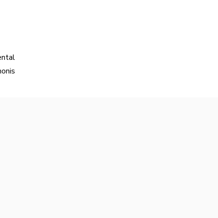
ental
onis