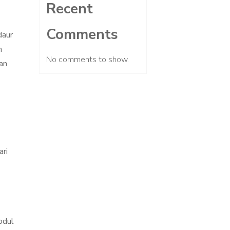
Recent
Comments
daur
n
No comments to show.
an
ari
odul