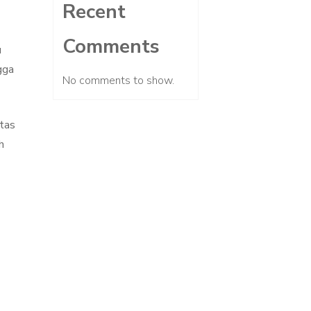
Recent
Comments
u
gga
No comments to show.
itas
h