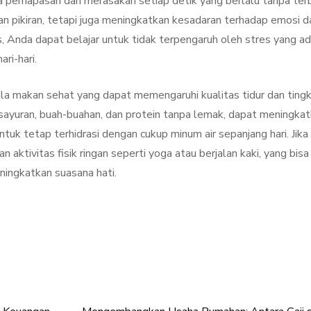
a pernapasan dan merasakan setiap detik yang berlalu tanpa ter
n pikiran, tetapi juga meningkatkan kesadaran terhadap emosi d
, Anda dapat belajar untuk tidak terpengaruh oleh stres yang a
ri-hari.
ola makan sehat yang dapat memengaruhi kualitas tidur dan ting
 sayuran, buah-buahan, dan protein tanpa lemak, dapat meningka
ntuk tetap terhidrasi dengan cukup minum air sepanjang hari. Jika
aktivitas fisik ringan seperti yoga atau berjalan kaki, yang bisa
ngkatkan suasana hati.