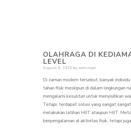
OLAHRAGA DI KEDIAM
LEVEL
Posted
August 8, 2025
by
adminpel
on
Di zaman modern tersebut, banyak individ
tahan fisik meskipun di dalam lingkungan ru
mengalami kesulitan untuk menyisihkan wakt
Tetapi, terdapat solusi yang sangat sangat
melakukan latihan HIIT ataupun HIIT. Met
berpengalaman di aktivitas fisik, tetapi ju