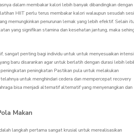
tasnya dalam membakar kalori lebih banyak dibandingkan dengan
 latihan HIIT perlu terus membakar kalori walaupun sesudah sesi
, yang memungkinkan penurunan lemak yang lebih efektif. Selain it
tan yang signifikan stamina dan kesehatan jantung, maka sehin
f, sangat penting bagi individu untuk untuk menyesuaikan intens
ng baru disarankan agar untuk berlatih dengan durasi lebih lebi
s peningkatan peningkatan Pastikan pula untuk melakukan
etelahnya untuk menghindari cedera dan mempercepat recovery
raga bisa menjadi alternatif alternatif yang menyenangkan dan
Pola Makan
lah langkah pertama sangat krusial untuk merealisasikan