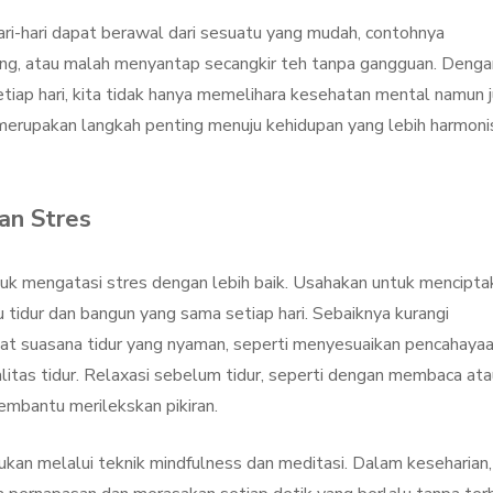
ri-hari dapat berawal dari sesuatu yang mudah, contohnya
ung, atau malah menyantap secangkir teh tanpa gangguan. Denga
etiap hari, kita tidak hanya memelihara kesehatan mental namun 
merupakan langkah penting menuju kehidupan yang lebih harmoni
an Stres
tuk mengatasi stres dengan lebih baik. Usahakan untuk mencipta
u tidur dan bangun yang sama setiap hari. Sebaiknya kurangi
at suasana tidur yang nyaman, seperti menyesuaikan pencahaya
litas tidur. Relaxasi sebelum tidur, seperti dengan membaca ata
mbantu merilekskan pikiran.
ukan melalui teknik mindfulness dan meditasi. Dalam keseharian,