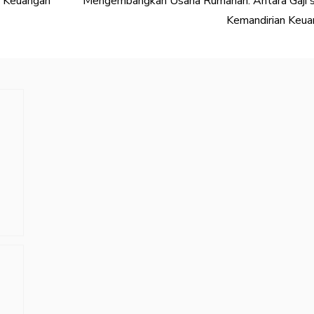
n Keuangan
Mengembangkan Usaha Rumahan: Antara Gaji s
Kemandirian Keua