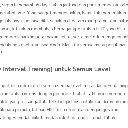
, seperti menambah daya tahan jantung dan paru, membakar kalo
 metabolisme. Yang sangat mengesankan, kamu tak memerlukan
rjakannya, jadi bisa dilaksanakan di dalam ruang tamu atau hal
n ini, kita akan membahas berbagai tipe latihan HIIT yang bisa
gar mempertahankan pola makan sehat, serta metode menggabung
ndukung kesehatan jiwa Anda. Mari kita semua mulai perjalanan
t!
y Interval Training) untuk Semua Level
pat bisa diikuti oleh semua semua level, mulai dari pemula hin
n latihan intens dengan periode istirahat, latihan ini memberi
 yang. Ini sangatlah fleksibel jadi bisa dilakukan di rumah ru
 para pemula, latihan HIIT bisa dikerjakan dengan gerakan
, lunges mudah diikuti mudah diikuti dan tidak tubuh tubuh .