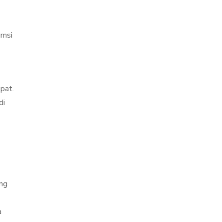
umsi
pat.
di
ang
a