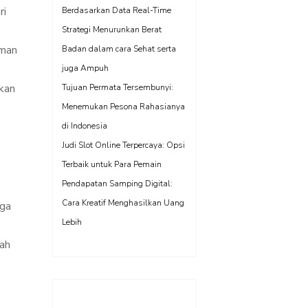
ri
Berdasarkan Data Real-Time
Strategi Menurunkan Berat
aman
Badan dalam cara Sehat serta
juga Ampuh
kan
Tujuan Permata Tersembunyi:
Menemukan Pesona Rahasianya
di Indonesia
Judi Slot Online Terpercaya: Opsi
Terbaik untuk Para Pemain
Pendapatan Samping Digital:
Cara Kreatif Menghasilkan Uang
gga
Lebih
mah