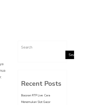
Search
Search
aya
emua
r.
Recent Posts
Bocoran RTP Live: Cara
Menemukan Slot Gacor