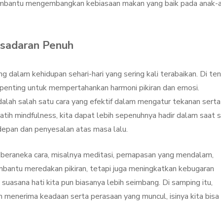
membantu mengembangkan kebiasaan makan yang baik pada anak-
esadaran Penuh
dalam kehidupan sehari-hari yang sering kali terabaikan. Di te
t penting untuk mempertahankan harmoni pikiran dan emosi.
dalah salah satu cara yang efektif dalam mengatur tekanan serta
tih mindfulness, kita dapat lebih sepenuhnya hadir dalam saat 
depan dan penyesalan atas masa lalu.
i beraneka cara, misalnya meditasi, pernapasan yang mendalam,
mbantu meredakan pikiran, tetapi juga meningkatkan kebugaran
 suasana hati kita pun biasanya lebih seimbang. Di samping itu,
h menerima keadaan serta perasaan yang muncul, isinya kita bisa