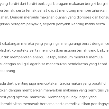
ng terdiri dari terdiri berbagai beragam makanan bergizi bergizi
n tanpa lemak, serta lemak sehat dapat menolong mempertahankan
tahan. Dengan menjauhi makanan olahan yang diproses dan kons
gkinan beragam penyakit, seperti penyakit kencing manis serta
 dikalangan mereka yang yang ingin mengurangi berat dengan ce
ohidrat kompleks serta meningkatkan asupan lemak yang baik, ja
 untuk memperoleh energi. Tetapi, sebelum memulai memulai
skusi dengan ahli gizi agar bisa menemukan pendekatan yang tepat
eseorang.
da diet, penting juga menciptakan tradisi makan yang positif di
hatikan dengan memberikan menyajikan makanan yang bernutrisi y
resi yang optimal maksimal. Membangun lingkungan yang
 beraktivitas memasak bersama serta mendiskusikan pentingny