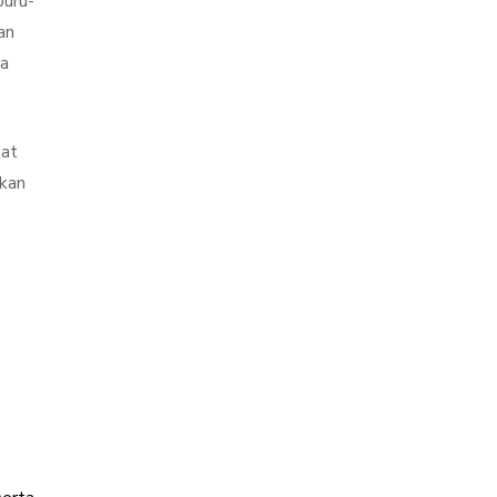
buru-
an
da
kat
tkan